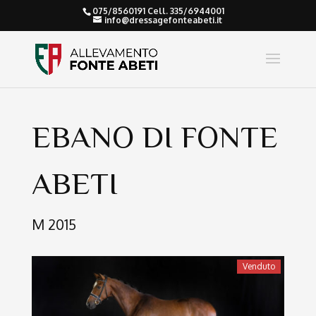
075/8560191 Cell. 335/6944001
info@dressagefonteabeti.it
EBANO DI FONTE
ABETI
M 2015
Venduto