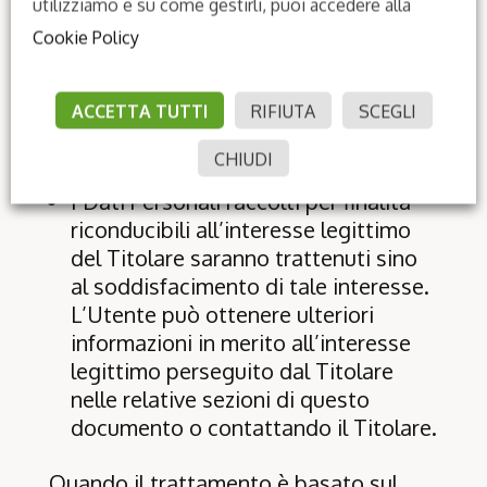
utilizziamo e su come gestirli, puoi accedere alla
I Dati Personali raccolti per scopi
Cookie Policy
collegati all’esecuzione di un
contratto tra il Titolare e l’Utente
ACCETTA TUTTI
RIFIUTA
SCEGLI
saranno trattenuti sino a quando sia
completata l’esecuzione di tale
CHIUDI
contratto.
I Dati Personali raccolti per finalità
riconducibili all’interesse legittimo
del Titolare saranno trattenuti sino
al soddisfacimento di tale interesse.
L’Utente può ottenere ulteriori
informazioni in merito all’interesse
legittimo perseguito dal Titolare
nelle relative sezioni di questo
documento o contattando il Titolare.
Quando il trattamento è basato sul