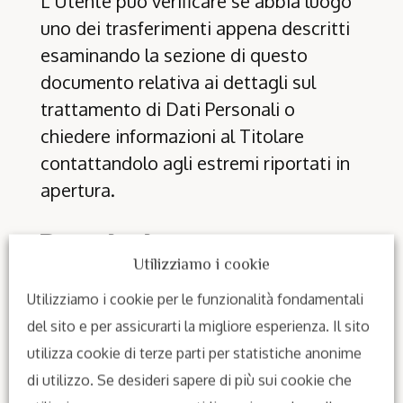
L’Utente può verificare se abbia luogo
uno dei trasferimenti appena descritti
esaminando la sezione di questo
documento relativa ai dettagli sul
trattamento di Dati Personali o
chiedere informazioni al Titolare
contattandolo agli estremi riportati in
apertura.
Periodo di conservazione
Utilizziamo i cookie
I Dati sono trattati e conservati per il
Utilizziamo i cookie per le funzionalità fondamentali
tempo richiesto dalle finalità per le
del sito e per assicurarti la migliore esperienza. Il sito
quali sono stati raccolti.
utilizza cookie di terze parti per statistiche anonime
di utilizzo. Se desideri sapere di più sui cookie che
Pertanto: