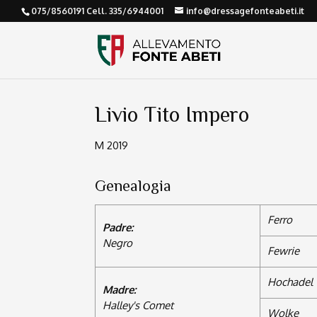
075/8560191 Cell. 335/6944001
info@dressagefonteabeti.it
Livio Tito Impero
M 2019
Genealogia
Ferro
Padre:
Negro
Fewrie
Hochadel
Madre:
Halley's Comet
Wolke