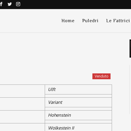
Home
Puledri
Le Fattrici
Venduto
Ulft
Variant
Hohenstein
Wolkestein II