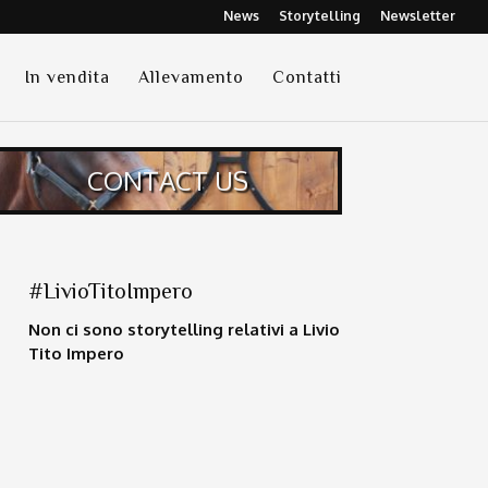
News
Storytelling
Newsletter
In vendita
Allevamento
Contatti
CONTACT US
#LivioTitoImpero
Non ci sono storytelling relativi a Livio
Tito Impero