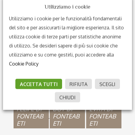
Ninette
Padre:
Utilizziamo i cookie
De Niro
Akzent I
Utilizziamo i cookie per le funzionalità fondamentali
Alicante
Wiesen
del sito e per assicurarti la migliore esperienza. Il sito
utilizza cookie di terze parti per statistiche anonime
Rubinst
Rohdiamant
di utilizzo. Se desideri sapere di più sui cookie che
Elektia 
Madre:
utilizziamo e su come gestirli, puoi accedere alla
Rube del castegno
Weltme
Cookie Policy
Waischja
Wachte
ACCETTA TUTTI
RIFIUTA
SCEGLI
CHIUDI
GOLDEN
Puledi figli di
MENTA DEL
FELIPE DI
BOY DI
EVITA DI
FONTEAB
FONTEAB
FONTEAB
CASTEGNO
ETI
ETI
ETI