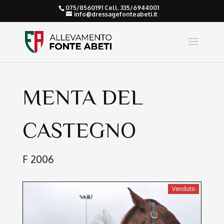
075/8560191 Cell. 335/6944001
info@dressagefonteabeti.it
MENTA DEL
CASTEGNO
F 2006
Venduto