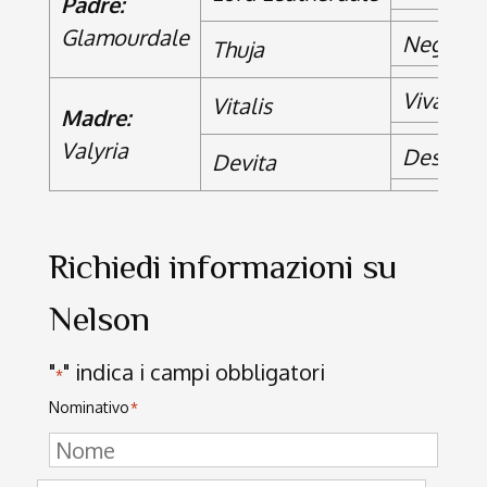
Padre:
Glamourdale
Negro
Thuja
Vivaldi
Vitalis
Madre:
Valyria
Despera
Devita
Richiedi informazioni su
Nelson
"
" indica i campi obbligatori
*
Nominativo
*