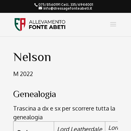
075/8560191 Cell. 335/6944001
info@dressagefonteabeti.it
Nelson
M 2022
Genealogia
Trascina a dx e sx per scorrere tutta la
genealogia
Lord Lox
Lord Leatherdale