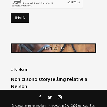
INVIA
CONTACT US
#Nelson
Non ci sono storytelling relativi a
Nelson
© Allevamento Fonte Abeti - P.IVA/C.F.: IT07711310966 - Cap. Soc.