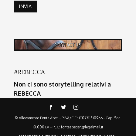
INVIA
CONTACT US
#REBECCA
Non ci sono storytelling relativi a
REBECCA
© Allevamento Fonte Abeti - P.IVA/C.F.: IT07711310966 - Cap. Soc.
10.000 i.v. - PEC: fonteabetisrl@legalmail.it