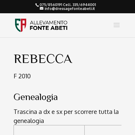
075/8560191 Cell. 335/6944001
info@dressagefonteabeti.it
REBECCA
F 2010
Genealogia
Trascina a dx e sx per scorrere tutta la
genealogia