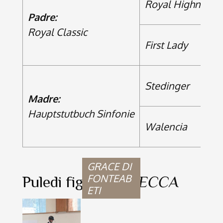
Royal Highness
Padre:
Royal Classic
First Lady
Stedinger
Madre:
Hauptstutbuch Sinfonie
Walencia
GRACE DI
FONTEAB
Puledi figli di
REBECCA
ETI