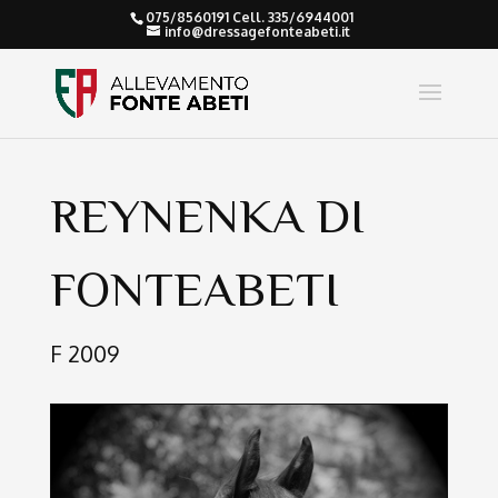
075/8560191 Cell. 335/6944001
info@dressagefonteabeti.it
REYNENKA DI
FONTEABETI
F 2009