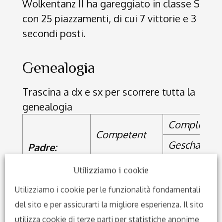
Wolkentanz II ha gareggiato in classe S
con 25 piazzamenti, di cui 7 vittorie e 3
secondi posti.
Genealogia
Trascina a dx e sx per scorrere tutta la
genealogia
Complimen
Competent
Gescha
Padre:
Christ
Picard
Utilizziamo i cookie
Paloma
Dalia
Utilizziamo i cookie per le funzionalità fondamentali
del sito e per assicurarti la migliore esperienza. Il sito
Weltmeyer
Wolkentanz II
utilizza cookie di terze parti per statistiche anonime