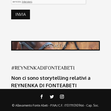
INVIA
CONTACT US
#REYNENKADIFONTEABETI
Non ci sono storytelling relativi a
REYNENKA DI FONTEABETI
© Allevamento Fonte Abeti - P.IVA/C.F.: IT07711310966 - Cap. Soc.