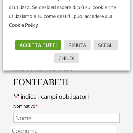
Lovely
Madre:
di utilizzo. Se desideri sapere di più sui cookie che
Reine Wolke
Figaro
utilizziamo e su come gestirli, puoi accedere alla
Reinanka
Cookie Policy
Reila
ACCETTA TUTTI
RIFIUTA
SCEGLI
Richiedi informazioni su
CHIUDI
REYNENKA DI
FONTEABETI
"
" indica i campi obbligatori
*
Nominativo
*